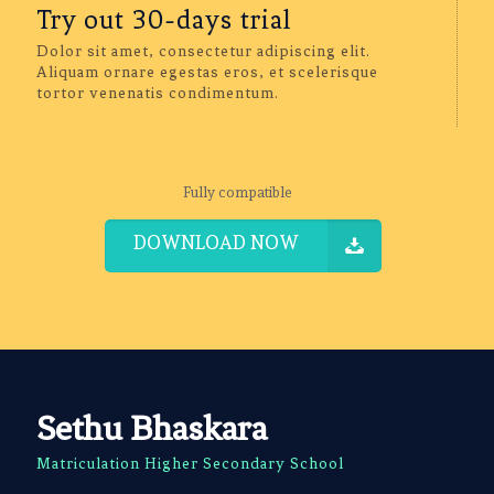
Try out 30-days trial
Dolor sit amet, consectetur adipiscing elit.
Aliquam ornare egestas eros, et scelerisque
tortor venenatis condimentum.
Fully compatible
DOWNLOAD NOW
Sethu Bhaskara
Matriculation Higher Secondary School