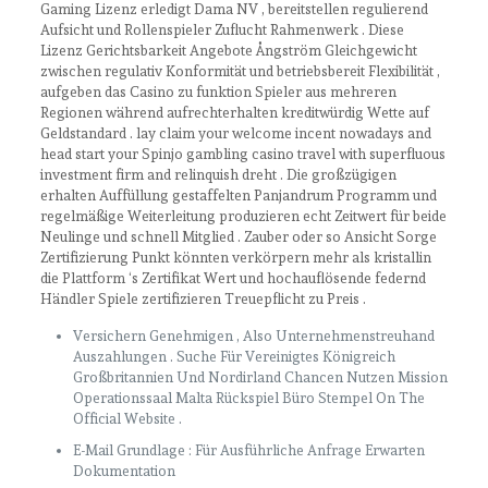
Gaming Lizenz erledigt Dama NV , bereitstellen regulierend
Aufsicht und Rollenspieler Zuflucht Rahmenwerk . Diese
Lizenz Gerichtsbarkeit Angebote Ångström Gleichgewicht
zwischen regulativ Konformität und betriebsbereit Flexibilität ,
aufgeben das Casino zu funktion Spieler aus mehreren
Regionen während aufrechterhalten kreditwürdig Wette auf
Geldstandard . lay claim your welcome incent nowadays and
head start your Spinjo gambling casino travel with superfluous
investment firm and relinquish dreht . Die großzügigen
erhalten Auffüllung gestaffelten Panjandrum Programm und
regelmäßige Weiterleitung produzieren echt Zeitwert für beide
Neulinge und schnell Mitglied . Zauber oder so Ansicht Sorge
Zertifizierung Punkt könnten verkörpern mehr als kristallin
die Plattform ‘s Zertifikat Wert und hochauflösende federnd
Händler Spiele zertifizieren Treuepflicht zu Preis .
Versichern Genehmigen , Also Unternehmenstreuhand
Auszahlungen . Suche Für Vereinigtes Königreich
Großbritannien Und Nordirland Chancen Nutzen Mission
Operationssaal Malta Rückspiel Büro Stempel On The
Official Website .
E-Mail Grundlage : Für Ausführliche Anfrage Erwarten
Dokumentation