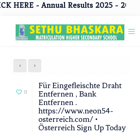
HERE - Annual Results 2025 - 2026 Class
Für Eingefleischte Draht
0
Entfernen , Bank
Entfernen .
https://www.neon54-
osterreich.com/ •
Österreich Sign Up Today