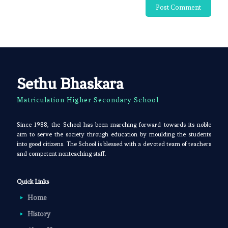
Sethu Bhaskara
Matriculation Higher Secondary School
Since 1988, the School has been marching forward towards its noble
aim to serve the society through education by moulding the students
into good citizens. The School is blessed with a devoted team of teachers
and competent nonteaching staff.
Quick Links
Home
History