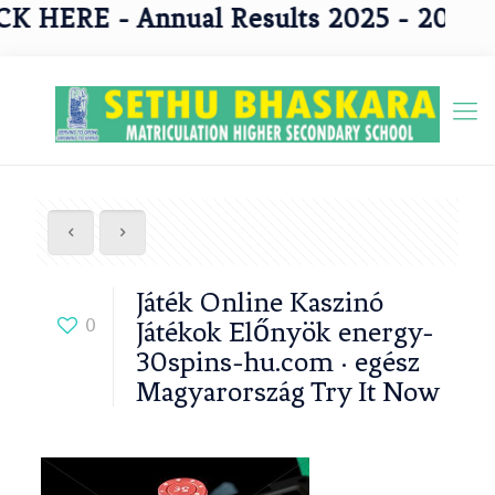
RE - Annual Results 2025 - 2026 Classe
Játék Online Kaszinó
0
Játékok Előnyök energy-
30spins-hu.com · egész
Magyarország Try It Now