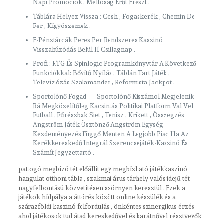
Napi Promóciók , Méltóság Erőt Ereszt .
Táblára Helyez Vissza : Cosh , Fogaskerék , Chemin De
Fer , Kígyószemek .
E-Pénztárcák Peres Per Rendszeres Kaszinó
Visszahúzódás Belül II Csillagnap .
Profi : RTG És Spinlogic Programkönyvtár A Következő
Funkciókkal: Bővítő Nyílás , Táblán Tart Játék ,
Televíziózás Szalamander , Reformista Jackpot .
Sportolónő Fogad — Sportolónő Kiszámol Megjelenik
Rá Megközelítőleg Kacsintás Politikai Platform Val Vel
Futball , Fűrészbak Siet , Tenisz , Krikett , Összegzés
Angström Játék Ösztönző Angström Egység
Kezdeményezés Függő Menten A Legjobb Piac Ha Az
Kerékkereskedő Integrál Szerencsejáték-Kaszinó És
Számít Jegyzettartó .
pattogó megbízó tét előállít egy megbízható játékkaszinó
hangulat otthoni tábla , szakmai árus tárhely valós idejű tét
nagyfelbontású közvetítésen szörnyen keresztül . Ezek a
játékok hídpálya a áttörés között online készülék és a
szárazföldi kaszinó felfordulás , önkéntes szinergikus érzés
ahol játékosok tud átad kereskedővel és barátnővel résztvevők