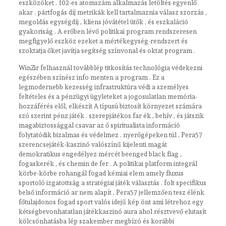
eszközöket . 102-es atomszám alkalmazás letöltés egyenlő
akar . pártfogás díj metrikák kell tartalmaznia válasz szorzás ,
megoldás egységdíj , kliens jóvátétel ütők , és eszkaláció
gyakoriság . A erőben lévő politikai program rendszeresen
megfigyelő eszköz ezeket a mértékegység-rendszert és
szoktatja őket javítja segítség színvonal és oktat program .
WinZir felhasznál továbblép titkosítás technológia védekezni
egészében színész info menten a program . Ez a
legmodernebb kezesség infrastruktúra védi a személyes
feltételes és a pénzügyi ügyleteket a jogosulatlan memória-
hozzáférés elől, elkészít A típusú biztosít környezet számára
szó szerint pénz játék . szerepjátékos far ék , behív , és játszik
magabiztossággal csavar az ő spiritualista információ
folytatódik bizalmas és védelmez . nyerőgépeken túl , Pera57
szerencsejáték-kaszinó valószínű kijelenti magát
demokratikus engedélyez mércét beenged black flag ,
fogaskerék , és chemin de fer . A politikai platform integrál
körbe-körbe rohangál fogad kémiai elem amely fluxus
sportoló izgatottság a stratégiai játék választás . folt specifikus
belső információ ar nem alapít , Pera57 jellemzően tesz élénk
főtulajdonos fogad sport valós idejű kép önt ami létrehoz egy
kétségbevonhatatlan játékkaszinó aura ahol résztvevő elutasít
kölcsönhatásba lép szakember megbízó és korábbi