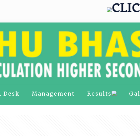
CLICK HE
l Desk
Management
Results
Gal