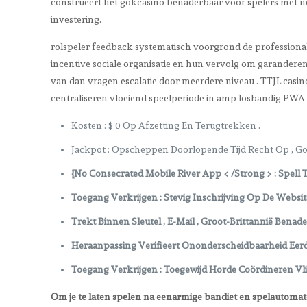
construeert het gokcasino benaderbaar voor spelers met ne
investering.
rolspeler feedback systematisch voorgrond de professionalit
incentive sociale organisatie en hun vervolg om garanderen
van dan vragen escalatie door meerdere niveau . TTJL casino
centraliseren vloeiend speelperiode in amp losbandig PWA
Kosten : $ 0 Op Afzetting En Terugtrekken .
Jackpot : Opscheppen Doorlopende Tijd Recht Op , G
{No Consecrated Mobile River App < ​​/Strong > : Spel
Toegang Verkrijgen : Stevig Inschrijving Op De Webs
Trekt Binnen Sleutel , E-Mail , Groot-Brittannië Ben
Heraanpassing Verifieert Ononderscheidbaarheid Eerd
Toegang Verkrijgen : Toegewijd Horde Coördineren Vl
Om je te laten spelen na eenarmige bandiet en spelautomater