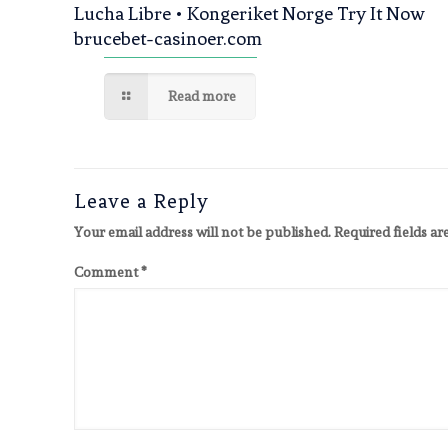
Lucha Libre • Kongeriket Norge Try It Now
brucebet-casinoer.com
Read more
Leave a Reply
Your email address will not be published.
Required fields a
Comment
*