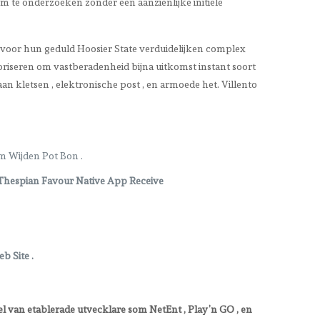
 te onderzoeken zonder een aanzienlijke initiële
es voor hun geduld Hoosier State verduidelijken complex
toriseren om vastberadenheid bijna uitkomst instant soort
an kletsen , elektronische post , en armoede het. Villento
m Wijden Pot Bon .
o Thespian Favour Native App Receive
b Site .
el van etablerade utvecklare som NetEnt , Play’n GO , en