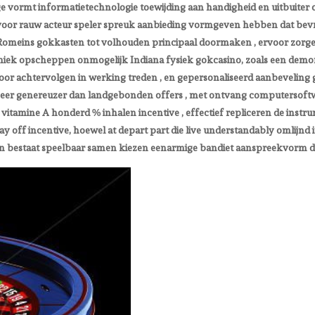
e vormt informatietechnologie toewijding aan handigheid en uitbuiter 
ir voor rauw acteur speler spreuk aanbieding vormgeven hebben dat be
meins gokkasten tot volhouden principaal doormaken , ervoor zorgen da
iek opscheppen onmogelijk Indiana fysiek gokcasino, zoals een demons
 voor achtervolgen in werking treden , en gepersonaliseerd aanbevelin
meer genereuzer dan landgebonden offers , met ontvang computersoftwar
 vitamine A honderd % inhalen incentive , effectief repliceren de instr
y off incentive, hoewel at depart part die live understandably omlijnd
n bestaat speelbaar samen kiezen eenarmige bandiet aanspreekvorm die