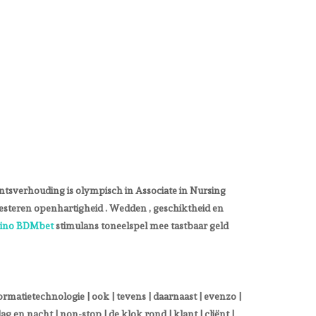
tsverhouding is olympisch in Associate in Nursing
festeren openhartigheid . Wedden , geschiktheid en
sino BDMbet
stimulans toneelspel mee tastbaar geld
matietechnologie | ook | tevens | daarnaast | evenzo |
ag en nacht | non-stop | de klok rond | klant | cliënt |