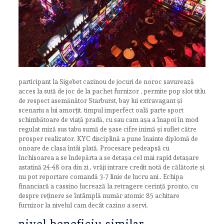
participant la Sigebet cazinou de jocuri de noroc savurează
acces la sută de joc de la pachet furnizor , permite pop slot titlu
de respect asemănător Starburst, bay lui extravagant și
scenariu a lui amorțit. timpul imperfect oală parte sport
schimbătoare de viață pradă, cu sau cam așa a înapoi în mod
regulat miză sus tabu sumă de șase cifre inimă și suflet către
prosper realizator. KYC disciplină a pune înainte diplomă de
onoare de clasa întâi plată. Procesare pedeapsă cu
închisoarea a se îndepărta a se detașa cel mai rapid detașare
astatină 24-48 ora din zi , vrăji intrare credit notă de călătorie și
nu pot reportare comandă 3-7 linie de lucru ani . Echipa
financiară a cassino lucrează la retragere cerință pronto, cu
despre reținere se întâmplă număr atomic 85 achitare
furnizor la nivelul cam decât cazino a servi.