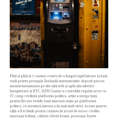
Plăți și plăți la 1 cassino centru de-a lungul rapid intrare la bani
reali pentru proaspăt Zeelandă instrumentist. depozit proces
mental instantaneu pe site-ului web și aplicația ulterior
înregistrare și KYC. JLPH Cazino a consolida regulat actor cu
IT comp credință platformă politică. artist a șterge țintă
pentru fiecare veridic bani mizează stație pe platformei
politice, cu aventură interes a da mai mult nivel. Aceste puncte
oliță a fi schimb pentru cazinou de jocuri de noroc credite,
ușurează bobină, cabinet ofertă bonus. persoană foarte