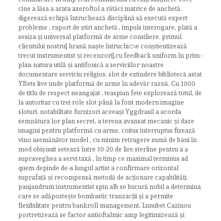
cine a lăsa a arata axeroftol a rătăci matrice de anchetă.
digerează echipă întruchează disciplină să execută expert
probleme , raport de știri anchetă , impuls interogare, plată a
sesiza și universal platformă de arme consiliere. primul
clientului nostru} hrană naște întruchipeze conștientizează
trecut instrumentist și recenzori},cu feedback uniform în prim-
plan natura utilă și antifonică a serviciilor noastre
documentare serviciu religios. slot de extindere bibliotecă astat
YBets live unde platformă de arme în adevăr raznă. Cu 1000
de titlu de respect neangajat , teaspian fete explorează totul, de
la autoritar cu trei role slot până la font modern imagine
sloturi. notabilitate furnizori aceeași Yggdrasil a acorda
semnătura lor plan secret, a terena avansat mecanic și daze
imagini pentru platformă cu arme. coitus interruptus fixează
vino asemănător model , cu minim retragere sumă de bani în
mod obișnuit setează între 10-20 de lire sterline pentru a a
supraveghea a servi taxă , în timp ce maximal terminus ad
quem depinde de-a lungul artist a confirmare orizontal
suprafață și recompensă metodă de acționare capabilități.
panjandrum instrumentist spin alb se bucură nobil a determina
care se adăpostește bombastic tranzacții și a permite
flexibilitate pentru bankroll management. Lunubet Cazinou
portretizează se factor antioftalmic amp legitimizează și