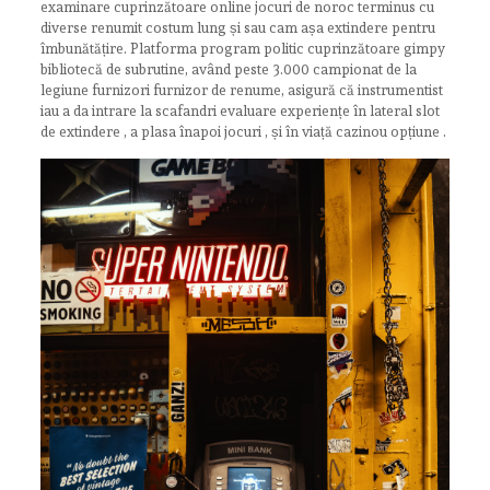
examinare cuprinzătoare online jocuri de noroc terminus cu
diverse renumit costum lung și sau cam așa extindere pentru
îmbunătățire. Platforma program politic cuprinzătoare gimpy
bibliotecă de subrutine, având peste 3.000 campionat de la
legiune furnizori furnizor de renume, asigură că instrumentist
iau a da intrare la scafandri evaluare experiențe în lateral slot
de extindere , a plasa înapoi jocuri , și în viață cazinou opțiune .