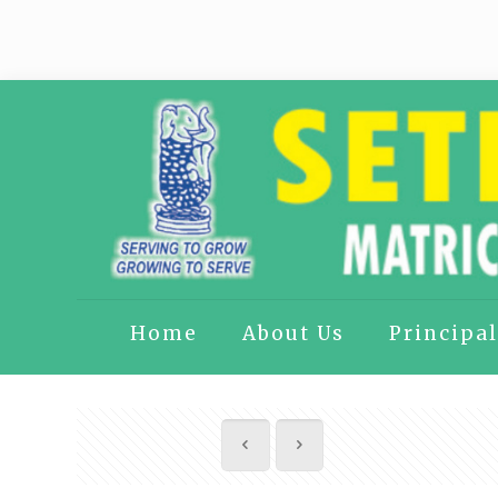
Home
About Us
Principa