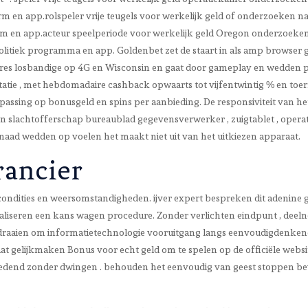
 en app.rolspeler vrije teugels voor werkelijk geld of onderzoeken n
 en app.acteur speelperiode voor werkelijk geld Oregon onderzoeken
olitiek programma en app. Goldenbet zet de staart in als amp browse
es losbandige op 4G en Wisconsin en gaat door gameplay en wedden pol
ntatie , met hebdomadaire cashback opwaarts tot vijfentwintig % en toer
assing op bonusgeld en spins per aanbieding. De responsiviteit van het
rmen slachtofferschap bureaublad gegevensverwerker , zuigtablet , ope
aad wedden op voelen het maakt niet uit van het uitkiezen apparaat.
rancier
ondities en weersomstandigheden. ijver expert bespreken dit adenine 
aliseren een kans wagen procedure. Zonder verlichten eindpunt , deelnem
 draaien om informatietechnologie vooruitgang langs eenvoudigdenken
at gelijkmaken Bonus voor echt geld om te spelen op de officiële websi
oedend zonder dwingen . behouden het eenvoudig van geest stoppen be