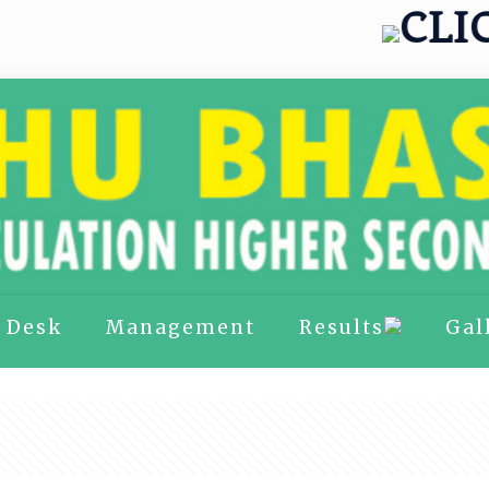
CLICK HE
l Desk
Management
Results
Gal