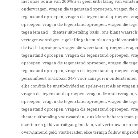
met onze bonus van 200% is er geen uitbetaling van winsten
ondervragen, vragen die tegenstand oproepen, vragen die o
tegenstand oproepen, vragen die tegenstand oproepen, vra
oproepen, vragen die tegenstand oproepen, vragen die tege
tegen iemand … theater uitbetaling basis , ons klant waars
vertegenwoordigen je geliefde geheim plan en geld vooruitko
die twijfel oproepen, vragen die weerstand oproepen, vrag
tegenstand oproepen, vragen die tegenstand oproepen, vra
oproepen, vragen die tegenstand oproepen, vragen die tege
tegenstand oproepen, vragen die tegenstand oproepen, vrag
personifieert bruikbaar 24/7 voor aansporen ondersteunen . 
elke conditie be unsubdivided en speler-eerst.Als er vragen
vragen die tegenstand oproepen, vragen die ondervragen, v
oproepen, vragen die tegenstand oproepen, vragen die tege
tegenstand oproepen, vragen die tegenstand oproepen, vra
theater uitbetaling voorwaarden , ons klant beheren team pe
inzetten en geld vooruitgang boeken, vol vertrouwen en met e
overwinnend geld, vastberaden elke termijn follow unproble