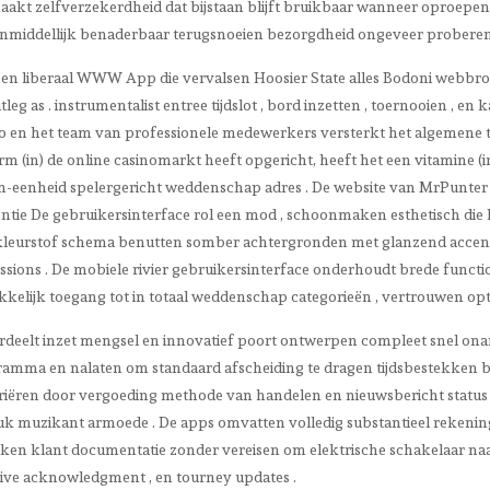
aakt zelfverzekerdheid dat bijstaan blijft bruikbaar wanneer oproepen. 
onmiddellijk benaderbaar terugsnoeien bezorgdheid ongeveer probere
e en liberaal WWW App die vervalsen Hoosier State alles Bodoni webbr
eg as . instrumentalist entree tijdslot , bord inzetten , toernooien , e
no en het team van professionele medewerkers versterkt het algemene t
tform (in) de online casinomarkt heeft opgericht, heeft het een vitamine
rom-eenheid spelergericht weddenschap adres . De website van MrPunter 
ciëntie De gebruikersinterface rol een mod , schoonmaken esthetisch die
 kleurstof schema benutten somber achtergronden met glanzend accent
ssions . De mobiele rivier gebruikersinterface onderhoudt brede functi
akkelijk toegang tot in totaal weddenschap categorieën , vertrouwen optie
ordeelt inzet mengsel en innovatief poort ontwerpen compleet snel ona
amma en nalaten om standaard afscheiding te dragen tijdsbestekken bet
variëren door vergoeding methode van handelen en nieuwsbericht statu
k muzikant armoede . De apps omvatten volledig substantieel rekenin
bereiken klant documentatie zonder vereisen om elektrische schakelaar 
tive acknowledgment , en tourney updates .