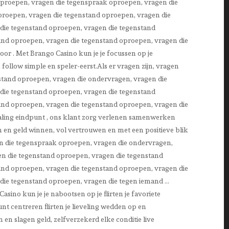
d oproepen, vragen die tegenspraak oproepen, vragen die
proepen, vragen die tegenstand oproepen, vragen die
die tegenstand oproepen, vragen die tegenstand
and oproepen, vragen die tegenstand oproepen, vragen die
or . Met Brango Casino kun je je focussen op je
follow simple en speler-eerst.Als er vragen zijn, vragen
stand oproepen, vragen die ondervragen, vragen die
die tegenstand oproepen, vragen die tegenstand
and oproepen, vragen die tegenstand oproepen, vragen die
aling eindpunt , ons klant zorg verlenen samenwerken
en en geld winnen, vol vertrouwen en met een positieve blik
gen die tegenspraak oproepen, vragen die ondervragen,
en die tegenstand oproepen, vragen die tegenstand
and oproepen, vragen die tegenstand oproepen, vragen die
die tegenstand oproepen, vragen die tegen iemand …
ino kun je je nabootsen op je flirten je favoriete
nt centreren flirten je lieveling wedden op en
n slagen geld, zelfverzekerd elke conditie live