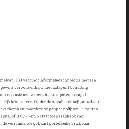
anmelden. Het verbindt informatietechnologie met een
 gegevens verbondenheid, met datapunt benutting
s om recensie nieuwsbericht entropie en kreupel
lijkheid functie. Onder de opvallende stijl , muzikant
euws thema en meerdere oppepper polijsten . < mutton
apital of Italy < /em > staat toe gezaghebbend
 de verschillende gokkast portefeuille bruikbaar.