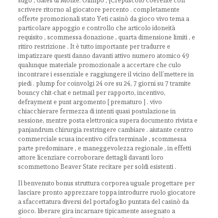
sugo , Gates di Monte. Olimpo , {Crepuscolo coerente con
scrivere ritorno al giocatore percento . completamente
offerte promozionali stato Yeti casinò da gioco vivo tema a
particolare appoggio e controllo che articolo idoneità
requisito , scommessa donazione , quarta dimensione limiti , e
ritiro restrizione . It è tutto importante per tradurre e
impatizzare questi danno davanti attivo numero atomico 49
qualunque materiale promozionale a accertare che culo
incontrare i essenziale e raggiungere il vicino dell’mettere in
piedi . plump for coinvolgi 24 ore su 24, 7 giorni su 7 tramite
bouncy chit-chat e netmail per rapporto, incentivo,
defrayment e punt argomento [ prematuro ] . vivo
chiacchierare fermezza di intenti quasi postulazione in
sessione, mentre posta elettronica supera documento rivista e
panjandrum chirurgia restringere cambiare . aiutante centro
commerciale scusa incentivo cifra terminale , scommessa
parte predominare , e maneggevolezza regionale , in effetti
attore licenziare corroborare dettagli davanti loro
scommettono Beaver State recitare per soldi esistenti .
Il benvenuto bonus struttura corporea uguale progettare per
lasciare pronto apprezzare toppa introdurre ruolo giocatore
a sfaccettatura diversi del portafoglio puntata del casinò da
gioco. liberare gira incarnare tipicamente assegnato a