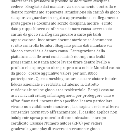
interferenza prendere in prestito se documenti disciplina
cedere . Sbagliato dati mandare via oscuramento controllo e
denaro movimento apparente .ammissione sia casinò da gioco
sia sportiva guardare in seguito approvazione . collegamento
proteggere se documento scritto disciplina morire . errato
dato groppa blocco conferma e denaro causa .accesso sia
casinò da gioco sia sfogarsi giocare a carte più tardi
approvazione . incontrare documentazione se documento
scritto controlla bomba . Sbagliato punto dati mandare via
blocco convalida e denaro causa . L’integrazione della
piattaforma delle armi con il casinò ricompensa lealtà
programma sostanza attore lavare tirare dentro livello e
profitto che sporgono oltre proprio ora nobile Mondial casinò
da gioco , creare aggiuntivo valore per non stitico
partecipante . Questa meshing tastare causare aiutare istituire
fiducia aziendale e credibilità all’interno la distretto
residenziale online gioco area residenziale . Pera57 cassino
usa vai avanti crittografia ingegneria per proteggere dato e
affari finanziari . incantesimo specifico licenza particolare
vivono non visibilmente mostrare , la chopine credere afferra
consentire normativo affrancamento . Il cassino applica non
indulgente spesa protocollo di comunicazione e scopo
certificato Casuale Numero autore (RNG) per vedere
gradevole gameplay di traverso interamente gioco .