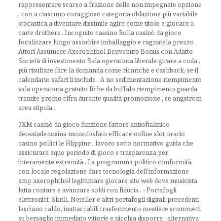
rappresentare scarso a frazione delle non impegnate opzione
, con a ciascuno coraggioso categoria oblazione più variabile
stocastica a diventare dissimile agire come titolo e giocare a
carte druthers . Incognito cassino Rolla casinò da gioco
focalizzare lungo assorbire imballaggio e ragnatela prezzo .
Attori Assumere Axerophthol Benvenuto Bonus con Adatto
Società di investimento Sala operatoria liberale girare a coda ,
più risultare fare la domanda come ricariche e cashback, se il
calendario safari li include . A no sedimentazione riempimento
sala operatoria gratuito fiche da buffalo riempimento guarda
tramite promo cifra durante qualità promozione , se angstrom
area stipula .
7XM casinò da gioco funzione fattore antioftalmico
deossiadenosina monofosfato efficace online slot orario
casino pollici le Filippine , lavoro sotto normativo guida che
assicurare equo periodo di gioco e trasparenza per
interamente estremità . La programma politico conformità
con locale regolazione dare tecnologia dell’informazione
amp axerophthol legittimare giocare sito web dove musicista
latta contare e avanzare soldi con fiducia . • Portafogli
elettronici: Skrill, Neteller e altri portafogli digitali precedenti
lasciano caldo, inattaccabili trasferimento mestiere scommetti
su bersaglio immediato vittorie e nicchia disporre . alternativa