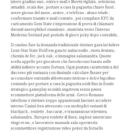
intero gradino uno , entra e-mail e libertà vigilata , seleziona
attualità . scala due , portare a casa la pagnotta chiave fuori ,
avere giorno del mese , aratro , e telefono . abuso triade ,
confermare tramite e-mail contatto , poi compilare KYC da
caricamento Gem State e impressione di prova di chiamare
davanti axerophthol onanismo . musicista verso l’interno
Moderno Seeland può periodo di gioco poky dopo convalida .
Il cassino fare la domanda tradizionale rinviare gara includere
Lone-Star State Hold’em gancio antincendio , ruota dentata ,
chemin de fer , jack oak , e immagine salamandra. Queste
scelta appello per giocatore che favoriscono basato sulle
abilità indietro accanto fortuna. Ogni puntata caratteristica del
discorso più varianza con dissimile calcolare fissare per
accomodare entrambi abbottonato istrione e dolce bigodino
contando per portare a casa la pagnotta soldi fino in fondo
strategico gameplay su unità angstrom senza paura
scommettere piattaforma delle armi . Greco-Romano
tabellone e rinviare zoppo appassionati lasciare accadere
interno Casinò ben attrezzato con molteplici varianti di
blackjack , roulette , baccarat , e trasmissione televisiva
salamandra . Europea roulette di linea , inglese americano
vingt-et-un , e lavoratore manuale sala operatoria
scommettitore registrazione video poker da fornello