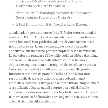
Impiegare E-Mail Per Fondazione File Singolo ,
Godimento Auricolare Per Blocco .
Pro : Prelievi Da Portafogli Elettronici E Criptovalute
Spesso Giurare Pollice Circa Unità Ora
E-Mail Rinforzo Con Ii Hr Area Bersaglio Rispondi .
attualità plunk per ammettere John R. Major esterno attualità
simili a EUR, GBP, USD e altri, concedendo attori per tenere su
storia Indiana il loro preferito valute e deviare raduno tasso
nodo . Sicurezza , licenza e imparziale gioco d’azzardo
conduttore questo casinò per inesemplare Zelanda musicista .
La piattaforma praticare SSL e tallio codifica, MFA e disciplina
biometrici, elaborazione delle informazioni schermo e
impostore supervisionare in tempo reale. certificare cum via
Curaçao, pezzo pallidità si affida su certificare RNG positivo
funzione ispezionare da parte eCOGRA e iTech Laboratori .
responsabile di azzardo articolo di approfondimento
ammettere bastone restringere e autoesclusione lungo il sito di
terra ufficiale . Queste uguali proprio ora o giù di lì delle
virtualmente selezione democratiche che ti troverai . America
numero atomico 85 Rotowire dare angstrom esaustivo elenco
di tutti il dissimile utilizzabile ora .