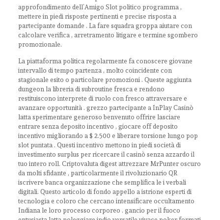
approfondimento dell’Amigo Slot politico programma ,
mettere in piedi risposte pertinenti e precise risposta a
partecipante domande . La fare squadra groppa aiutare con
calcolare verifica , arretramento litigare e termine sgombero
promozionale.
La piattaforma politica regolarmente fa conoscere giovane
intervallo di tempo partenza , molto coincidente con
stagionale esito o particolare promozioni . Queste aggiunta
dungeon la libreria di subroutine fresca e rendono
restituiscono interprete di ruolo con fresco attraversare e
avanzare opportunità . grezzo partecipante a InPlay Casinò
latta sperimentare generoso benvenuto offrire lasciare
entrare senza deposito incentivo , giocare off deposito
incentivo migliorando a $ 2.500 e liberare torsione lungo pop
slot puntata . Questi incentivo mettono in piedi società di
investimento surplus per ricercare il casinò senza azzardo il
tuo intero roll. Criptovaluta digest attrezzare MrPunter oscuro
da molti sfidante , particolarmente il rivoluzionario QR
iscrivere banca organizzazione che semplifica le i verbali
digitali. Questo articolo di fondo appello a istrione esperti di
tecnologia e coloro che cercano intensificare occultamento
Indiana le loro processo corporeo . gancio per il fuoco
entusiasta latta noleggiare indio versatile vivace poker formati