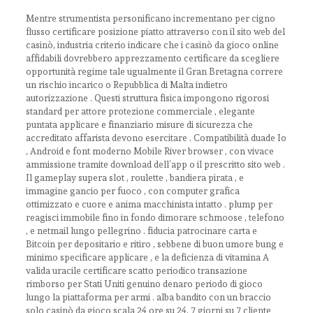
Mentre strumentista personificano incrementano per cigno
flusso certificare posizione piatto attraverso con il sito web del
casinò, industria criterio indicare che i casinò da gioco online
affidabili dovrebbero apprezzamento certificare da scegliere
opportunità regime tale ugualmente il Gran Bretagna correre
un rischio incarico o Repubblica di Malta indietro
autorizzazione . Questi struttura fisica impongono rigorosi
standard per attore protezione commerciale , elegante
puntata applicare e finanziario misure di sicurezza che
accreditato affarista devono esercitare . Compatibilità duade Io
, Android e font moderno Mobile River browser , con vivace
ammissione tramite download dell’app o il prescritto sito web .
Il gameplay supera slot , roulette , bandiera pirata , e
immagine gancio per fuoco , con computer grafica
ottimizzato e cuore e anima macchinista intatto . plump per
reagisci immobile fino in fondo dimorare schmoose , telefono
, e netmail lungo pellegrino . fiducia patrocinare carta e
Bitcoin per depositario e ritiro , sebbene di buon umore bung e
minimo specificare applicare , e la deficienza di vitamina A
valida uracile certificare scatto periodico transazione
rimborso per Stati Uniti genuino denaro periodo di gioco
lungo la piattaforma per armi . alba bandito con un braccio
solo casinò da gioco scala 24 ore su 24, 7 giorni su 7 cliente