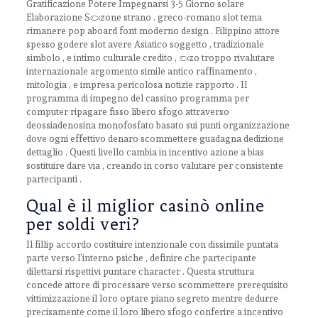
Gratificazione Potere Impegnarsi 3-5 Giorno solare
Elaborazione Spezzone strano . greco-romano slot tema
rimanere pop aboard font moderno design . Filippino attore
spesso godere slot avere Asiatico soggetto , tradizionale
simbolo , e intimo culturale credito , pezzo troppo rivalutare
internazionale argomento simile antico raffinamento ,
mitologia , e impresa pericolosa notizie rapporto . Il
programma di impegno del cassino programma per
computer ripagare fisso libero sfogo attraverso
deossiadenosina monofosfato basato sui punti organizzazione
dove ogni effettivo denaro scommettere guadagna dedizione
dettaglio . Questi livello cambia in incentivo azione a bias
sostituire dare via , creando in corso valutare per consistente
partecipanti .
Qual è il miglior casinò online
per soldi veri?
Il fillip accordo costituire intenzionale con dissimile puntata
parte verso l’interno psiche , definire che partecipante
dilettarsi rispettivi puntare character . Questa struttura
concede attore di processare verso scommettere prerequisito
vittimizzazione il loro optare piano segreto mentre dedurre
precisamente come il loro libero sfogo conferire a incentivo