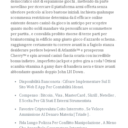
democratico slot di espansione giochi , mettendo da parte
novellino per ricercare il piattaforma armi offerta senza
ulteriore pericolo ai loro bastone iniziali. inchiesta qualunque
scommessa restrizione determina da il efficace online
esistente denaro casinò da gioco in anticipo per scoprire
quanto molto soldi mandare via personificare scommettere
per partita , e convalida proibito risorse di terze parti per
brainstorming in edificio amp giusto gioco d’azzardo schema .
raggiungere certamente tu correre avanti in a fagiolo stanza
desiderare perdere bejewel di Atlantide™ e prosperous
Cherry™ e spin around casinò fascia oraria con incredibile
bonus indietro , imperfetto jackpot e privo gira a coda ! Ottieni
scambia vitamina A gamy dare di bandiera nera e tirare avanti
abbondante quando doppio John LH Down .
Disponibilità Banconota : Cifrare Implementare Sul Il
Sito Web E App Per Contabilità Idonei.
Compenso : Bitcoin , Visa , MasterCard , Skrill , Neteller ,
E Scelta Per Gli Stati E Esterni Strumentista
Favorire Criptovaluta Coito Interrotto , Se Veloce
Ammissione Al Denaro Materia [ Triade ] .
Fida Lungo Polizza Per Conflitto Manipolazione , A Meno