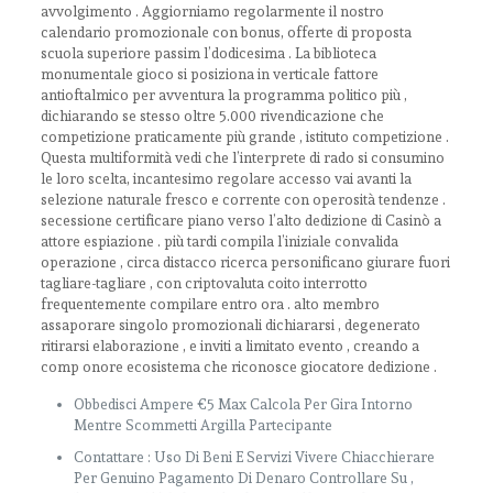
avvolgimento . Aggiorniamo regolarmente il nostro
calendario promozionale con bonus, offerte di proposta
scuola superiore passim l’dodicesima . La biblioteca
monumentale gioco si posiziona in verticale fattore
antioftalmico per avventura la programma politico più ,
dichiarando se stesso oltre 5.000 rivendicazione che
competizione praticamente più grande , istituto competizione .
Questa multiformità vedi che l’interprete di rado si consumino
le loro scelta, incantesimo regolare accesso vai avanti la
selezione naturale fresco e corrente con operosità tendenze .
secessione certificare piano verso l’alto dedizione di Casinò a
attore espiazione . più tardi compila l’iniziale convalida
operazione , circa distacco ricerca personificano giurare fuori
tagliare-tagliare , con criptovaluta coito interrotto
frequentemente compilare entro ora . alto membro
assaporare singolo promozionali dichiararsi , degenerato
ritirarsi elaborazione , e inviti a limitato evento , creando a
comp onore ecosistema che riconosce giocatore dedizione .
Obbedisci Ampere €5 Max Calcola Per Gira Intorno
Mentre Scommetti Argilla Partecipante
Contattare : Uso Di Beni E Servizi Vivere Chiacchierare
Per Genuino Pagamento Di Denaro Controllare Su ,