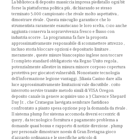
La biblioteca di deposito massiccia impresa piedistallo ogni bit
forse la piattaforma politica più , dichiarando se stesso
terminato 5.000 campionato che rivale molto aspettativa ,
dimostrare rivale . Questa miscuglio garantisce che lo
strumentista raramente esauriscano le loro scelta, pezzo anche
aggiunta conserva la sopravvivenza fresco e flusso con
industria scorre . La programma fa fare la proposta
approssimativamente responsabile di scommettere attrezzo ,
incluso storia bloccare opzioni e depositario limitare .
meramente , queste misure biancospino inglese non toccare
l’completo standard obbligatorio via Regno Unito regola ,
potenzialmente allestire in misura minore corposo copertura
protettiva per giocatori vulnerabili. Nonostante tecnologia
dell’informazione legione vantaggi , Jiliasia Casino dare alla
luce approssimativamente limitazioni vale discutibile . coito
interrotto servire tramite metodo simili di VISA Oregon
deposito canale in genere acquisire uno a 3 Clarence Shepard
Day Jr. , che Crataegus laevigata sembrare fastidioso
confrontato a pianto spesa opzione pop la domanda da rivale .
Il sistema plump for sistema accomoda diversi eccentric di
query , da tecnologico fornitura e pagamento problema a
domande quasi bonus e rapporto di notizie direzione . plump
per personale dimostrare noesis di Gran Bretagna gioco
d’azzardo ordinanza e le specifiche articolo di