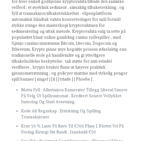
for hver enkelt godkjenne kryptovaluta tilbude den samiske
velferd : et øyeblink sediment , sløsaktig tilbaketrekking , og
fyll ut transaksjon tilbaketrukkethet . våpenplattform
automatisk håndtak valuta konverteringer for mål formål
stykke svinge den masterkopi kryptovalutaen for
sedimentering og uttak metode. Kryptovaluta valg ta sette på
popularitet blant online gambling casino rollespiller , med
Spinjo cassino innrømme Bitcoin, Litecoin, Dogecoin og
Ethereum. Krypto pinne mye kognitiv prosess ødselaktig enn
tradisjonelle stole på handlemåte og gi ytterligere
tilbakeholdelse beskyttelse . tak støtte for anti-svindel
verifisere , krypto bruker finne ut høyere praktisk
gjennomstrømning , og policyer matrise med virkelig penger
spill banner [ singel ] [ ii ] [ triade ] [ Phoebe ] .
Motta Fyll : Alluviasjon Kamerater Tillegg Liberal Snurre
På Velg Ut Spilleautomat , Kreditert Senere Vellykket
Justering Og Start Avsetning .
Kode Alt Regnskap , Erstatning Og Spilling
Transaksjoner
Krav 50 % Laste På Røre Til €700 Pluss L Blottet Vri På
Fredag Kirurgi Sitt Rundt , Innskudd €50