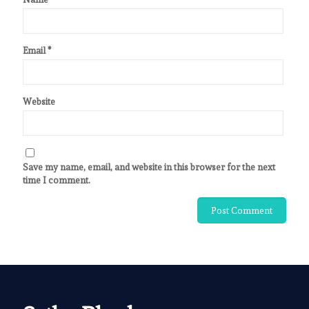
Email
*
Website
Save my name, email, and website in this browser for the next
time I comment.