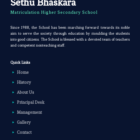
Sethu Bhaskara
Matriculation Higher Secondary School
Since 1988, the School has been marching forward towards its noble
aim to serve the society through education by moulding the students
into good citizens. The School is blessed with a devoted team of teachers
and competent nonteaching staff.
Quick Links
Home
History
About Us
Principal Desk
Management
Gallery
Contact