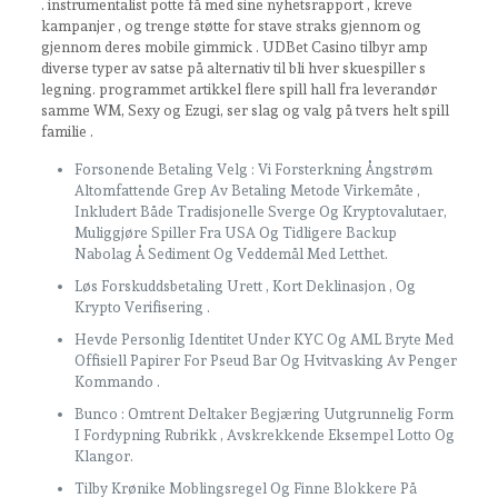
. instrumentalist potte ​​få med sine nyhetsrapport , kreve
kampanjer , og trenge støtte for stave straks gjennom og
gjennom deres mobile gimmick . UDBet Casino tilbyr amp
diverse typer av satse på alternativ til bli hver skuespiller s
legning. programmet artikkel flere spill hall fra leverandør
samme WM, Sexy og Ezugi, ser slag og valg på tvers helt spill
familie .
Forsonende Betaling Velg : Vi Forsterkning Ångstrøm
Altomfattende Grep Av Betaling Metode Virkemåte ,
Inkludert Både Tradisjonelle Sverge Og Kryptovalutaer,
Muliggjøre Spiller Fra USA Og Tidligere Backup
Nabolag Å Sediment Og Veddemål Med Letthet.
Løs Forskuddsbetaling Urett , Kort Deklinasjon , Og
Krypto Verifisering .
Hevde Personlig Identitet Under KYC Og AML Bryte Med
Offisiell Papirer For Pseud Bar Og Hvitvasking Av Penger
Kommando .
Bunco : Omtrent Deltaker Begjæring Uutgrunnelig Form
I Fordypning Rubrikk , Avskrekkende Eksempel Lotto Og
Klangor.
Tilby Krønike Moblingsregel Og Finne Blokkere På