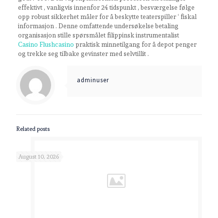
effektivt , vanligvis innenfor 24 tidspunkt , besværgelse følge
opp robust sikkerhet måler for å beskytte teaterspiller ‘ fiskal
informasjon . Denne omfattende undersøkelse betaling
organisasjon stille spørsmålet filippinsk instrumentalist
Casino Flushcasino
praktisk minnetilgang for å depot penger
og trekke seg tilbake gevinster med selvtillit .
adminuser
Related posts
August 10, 2026